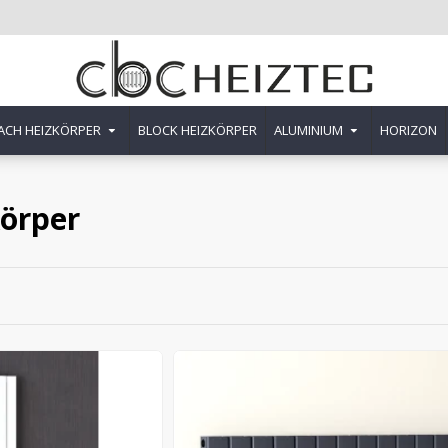
ACH HEIZKÖRPER
BLOCK HEIZKÖRPER
ALUMINIUM
HORIZON
örper