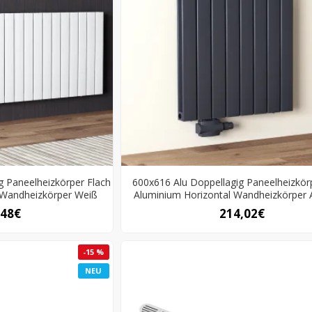
g Paneelheizkörper Flach
600x616 Alu Doppellagig Paneelheizkör
 Wandheizkörper Weiß
Aluminium Horizontal Wandheizkörper A
,48€
214,02€
-15 %
NEU