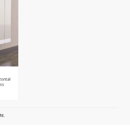
zontal
uss
ht.