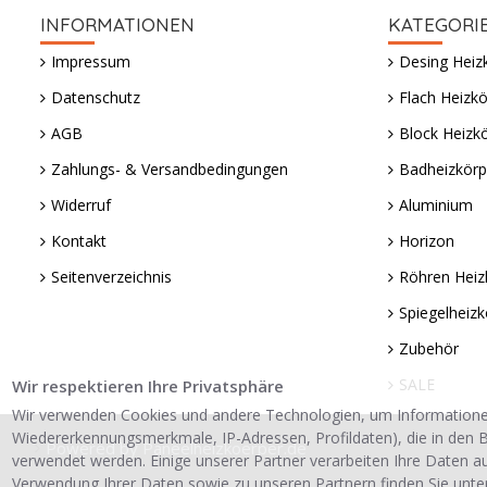
INFORMATIONEN
KATEGORI
Impressum
Desing Heiz
Datenschutz
Flach Heizkö
AGB
Block Heizk
Zahlungs- & Versandbedingungen
Badheizkörp
Widerruf
Aluminium
Kontakt
Horizon
Seitenverzeichnis
Röhren Heiz
Spiegelheizk
Zubehör
SALE
Wir respektieren Ihre Privatsphäre
Wir verwenden Cookies und andere Technologien, um Informatione
Wiedererkennungsmerkmale, IP-Adressen, Profildaten), die in den B
Powered by Paneelheizkoerper.de
verwendet werden. Einige unserer Partner verarbeiten Ihre Daten a
Verwendung Ihrer Daten sowie zu unseren Partnern finden Sie unte