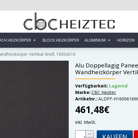
ACH HEIZKÖRPER
BLOCK HEIZKÖRPER
ALUMINIUM
HORIZON
andheizkörper Vertikal Weiß 1600x616
Alu Doppellagig Panee
Wandheizkörper Verti
Verfügbarkeit:
Lagernd
Marke:
CBC Heiztec
Artikelnr.:
ALDPF-H1600616W
461,48€
inkl. MwSt.
KAUFEN