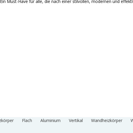
in Must-Have für alle, die nach einer stilvollen, modernen und effek
zkörper
Flach
Aluminium
Vertikal
Wandheizkörper