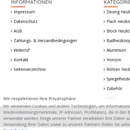
INFORMATIONEN
KATEGORI
Impressum
Desing Heiz
Datenschutz
Flach Heizkö
AGB
Block Heizk
Zahlungs- & Versandbedingungen
Badheizkörp
Widerruf
Aluminium
Kontakt
Horizon
Seitenverzeichnis
Röhren Heiz
Spiegelheizk
Zubehör
SALE
Wir respektieren Ihre Privatsphäre
Wir verwenden Cookies und andere Technologien, um Informatione
Wiedererkennungsmerkmale, IP-Adressen, Profildaten), die in den B
Powered by Paneelheizkoerper.de
verwendet werden. Einige unserer Partner verarbeiten Ihre Daten a
Verwendung Ihrer Daten sowie zu unseren Partnern finden Sie unte