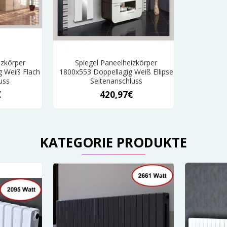
izkörper
Spiegel Paneelheizkörper
g Weiß Flach
1800x553 Doppellagig Weiß Ellipse
uss
Seitenanschluss
€
420,97€
KATEGORIE PRODUKTE