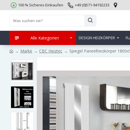
100 % Sicheres Einkaufen
+49 (0)571-94192233
Alle Kategorien
DESIGN HEIZKÖRPER
FL
Marke
CBC Heiztec
Spiegel Paneelheizkörper 1800x5