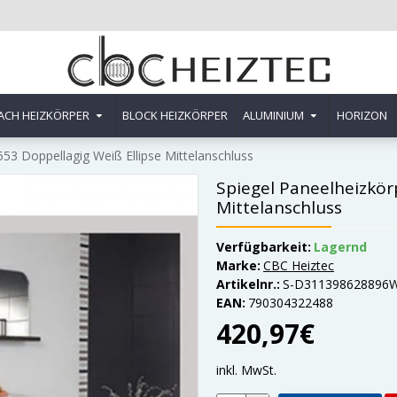
ACH HEIZKÖRPER
BLOCK HEIZKÖRPER
ALUMINIUM
HORIZON
53 Doppellagig Weiß Ellipse Mittelanschluss
Spiegel Paneelheizkör
Mittelanschluss
Verfügbarkeit:
Lagernd
Marke:
CBC Heiztec
Artikelnr.:
S-D311398628896
EAN:
790304322488
420,97€
inkl. MwSt.