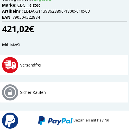
Marke:
CBC Heiztec
Artikelnr.:
EBDA-311398628896-1800x610x63
EAN:
790304322884
421,02€
inkl. MwSt.
Versandfrei
Sicher Kaufen
Bezahlen mit PayPal