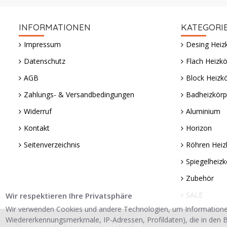
INFORMATIONEN
KATEGORI
Impressum
Desing Heiz
Datenschutz
Flach Heizkö
AGB
Block Heizk
Zahlungs- & Versandbedingungen
Badheizkörp
Widerruf
Aluminium
Kontakt
Horizon
Seitenverzeichnis
Röhren Heiz
Spiegelheizk
Zubehör
SALE
Wir respektieren Ihre Privatsphäre
Wir verwenden Cookies und andere Technologien, um Informatione
Wiedererkennungsmerkmale, IP-Adressen, Profildaten), die in den B
Powered by Paneelheizkoerper.de