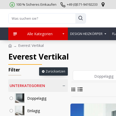
100 % Sicheres Einkaufen
+49 (0)571-94192233
Alle Kategorien
DESIGN HEIZKÖRPER
FL
Everest Vertikal
Everest Vertikal
Filter
Zurücksetzen
Doppelagig
UNTERKATEGORIEN
Doppelagig
Einlagig