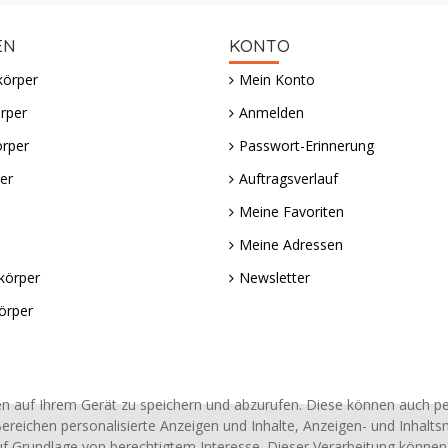
EN
KONTO
körper
Mein Konto
rper
Anmelden
örper
Passwort-Erinnerung
er
Auftragsverlauf
Meine Favoriten
Meine Adressen
körper
Newsletter
örper
n auf Ihrem Gerät zu speichern und abzurufen. Diese können auch 
ereichen personalisierte Anzeigen und Inhalte, Anzeigen- und Inhalt
uf Grundlage von berechtigtem Interesse. Dieser Verarbeitung können