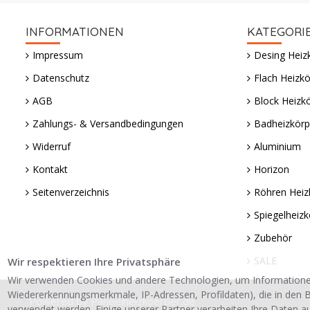
INFORMATIONEN
KATEGORI
Impressum
Desing Heiz
Datenschutz
Flach Heizkö
AGB
Block Heizk
Zahlungs- & Versandbedingungen
Badheizkörp
Widerruf
Aluminium
Kontakt
Horizon
Seitenverzeichnis
Röhren Heiz
Spiegelheizk
Zubehör
SALE
Wir respektieren Ihre Privatsphäre
Wir verwenden Cookies und andere Technologien, um Informatione
Wiedererkennungsmerkmale, IP-Adressen, Profildaten), die in den B
Powered by Paneelheizkoerper.de
verwendet werden. Einige unserer Partner verarbeiten Ihre Daten a