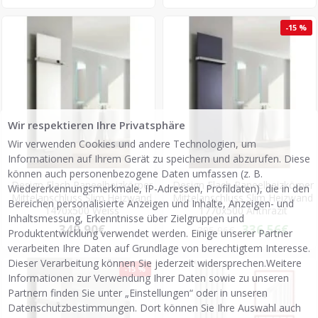
-15 %
Wir respektieren Ihre Privatsphäre
Wir verwenden Cookies und andere Technologien, um
Informationen auf Ihrem Gerät zu speichern und abzurufen. Diese
können auch personenbezogene Daten umfassen (z. B.
Design Flach Paneelheizkörper
Design Flach Paneelheizkörper
Wiedererkennungsmerkmale, IP-Adressen, Profildaten), die in den
Mittelanschluss Slim Heizwand
Mittelanschluss Slim Heizwand
Bereichen personalisierte Anzeigen und Inhalte, Anzeigen- und
1470x500 Weiss
1770x500 Anthrazit
Inhaltsmessung, Erkenntnisse über Zielgruppen und
349,90€
336,56€
395,96€
Produktentwicklung verwendet werden. Einige unserer Partner
verarbeiten Ihre Daten auf Grundlage von berechtigtem Interesse.
Dieser Verarbeitung können Sie jederzeit widersprechen.Weitere
-15 %
Informationen zur Verwendung Ihrer Daten sowie zu unseren
Partnern finden Sie unter „Einstellungen“ oder in unseren
Datenschutzbestimmungen. Dort können Sie Ihre Auswahl auch