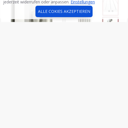
jederzeit widerrufen oder anpassen.
Einstellungen
FİLTER
ALLE COKIES AKZEPTIEREN
Design Flach Paneelheizkörper
Einlagig Profil /1600 x 452 mm
Mittelanschluss Slim Heizwand
Einlagig Mittelanschluss Flach
1770x500 Weiss
Weiß
336,52€
164,48€
395,91€