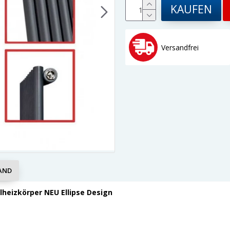
KAUFEN
Versandfrei
AND
lheizkörper NEU Ellipse Design