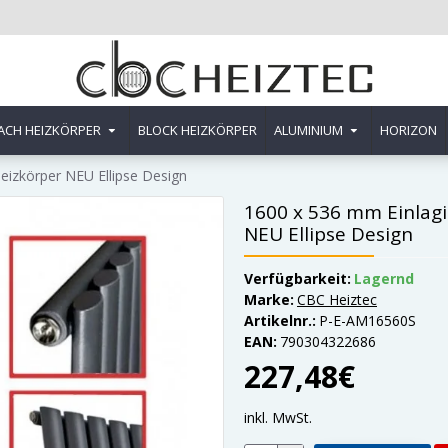
ACH HEIZKÖRPER
BLOCK HEIZKÖRPER
ALUMINIUM
HORIZON
eizkörper NEU Ellipse Design
1600 x 536 mm Einlagi
NEU Ellipse Design
Verfügbarkeit:
Lagernd
Marke:
CBC Heiztec
Artikelnr.:
P-E-AM16560S
EAN:
790304322686
227,48€
inkl. MwSt.