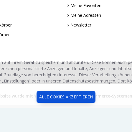
Meine Favoriten
Meine Adressen
körper
Newsletter
örper
n auf Ihrem Gerät zu speichern und abzurufen. Diese können auch 
ereichen personalisierte Anzeigen und Inhalte, Anzeigen- und Inhalt
uf Grundlage von berechtigtem Interesse. Dieser Verarbeitung können
r „Einstellungen“ oder in unseren Datenschutzbestimmungen. Dort kö
ebsite wurde mit
Yoyobi Soft
® Advanced E-Commerce-Systemen e
ALLE COKIES AKZEPTIEREN