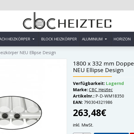
ACH HEIZKÖRPER
BLOCK HEIZKÖRPER
ALUMINIUM
HORIZON
eizkörper NEU Ellipse Design
1800 x 332 mm Doppel
NEU Ellipse Design
Verfügbarkeit:
Lagernd
Marke:
CBC Heiztec
Artikelnr.:
P-D-WM18350
EAN:
790304321986
263,48€
inkl. MwSt.