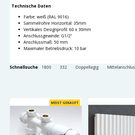
Technische Daten
Farbe: weiß (RAL 9016)
Sammelrohre Horizontal: 35mm
Vertikales Designprofil: 60 x 30mm
Anschlussgewinde: G1/2‘‘
Anschlussmaß: 50 mm
Maximaler Betriebsdruck: 10 bar
Schnellsuche
1800
332
Doppellagig
Mittelanschlu
T
MEIST GEKAUFT