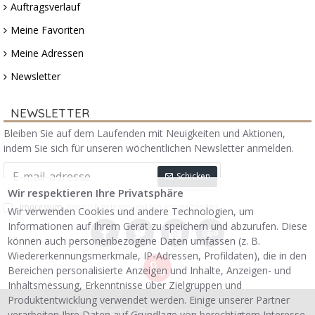
Auftragsverlauf
Meine Favoriten
Meine Adressen
Newsletter
NEWSLETTER
Bleiben Sie auf dem Laufenden mit Neuigkeiten und Aktionen,
indem Sie sich für unseren wöchentlichen Newsletter anmelden.
Schicken
Wir respektieren Ihre Privatsphäre
Impressum
habe ich gelesen und bin einverstanden.
Wir verwenden Cookies und andere Technologien, um
Informationen auf Ihrem Gerät zu speichern und abzurufen. Diese
können auch personenbezogene Daten umfassen (z. B.
Wiedererkennungsmerkmale, IP-Adressen, Profildaten), die in den
Bereichen personalisierte Anzeigen und Inhalte, Anzeigen- und
Inhaltsmessung, Erkenntnisse über Zielgruppen und
Produktentwicklung verwendet werden. Einige unserer Partner
Powered by Paneelheizkoerper.de
verarbeiten Ihre Daten auf Grundlage von berechtigtem Interesse.