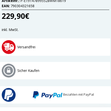
Artikelnr.:
P-E191478995528WM18619
EAN:
790304321658
229,90€
inkl. MwSt.
Versandfrei
Sicher Kaufen
Bezahlen mit PayPal