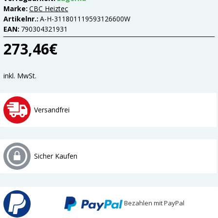
Marke:
CBC Heiztec
Artikelnr.:
A-H-311801119593126600W
EAN:
790304321931
273,46€
inkl. MwSt.
Versandfrei
Sicher Kaufen
Bezahlen mit PayPal