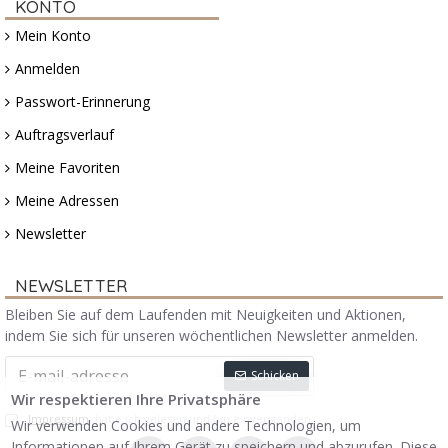
KONTO
Mein Konto
Anmelden
Passwort-Erinnerung
Auftragsverlauf
Meine Favoriten
Meine Adressen
Newsletter
NEWSLETTER
Bleiben Sie auf dem Laufenden mit Neuigkeiten und Aktionen,
indem Sie sich für unseren wöchentlichen Newsletter anmelden.
Schicken
Wir respektieren Ihre Privatsphäre
Impressum
habe ich gelesen und bin einverstanden.
Wir verwenden Cookies und andere Technologien, um
Informationen auf Ihrem Gerät zu speichern und abzurufen. Diese