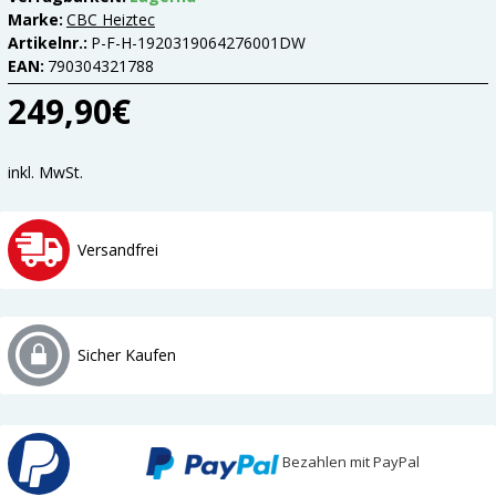
Marke:
CBC Heiztec
Artikelnr.:
P-F-H-1920319064276001DW
EAN:
790304321788
249,90€
inkl. MwSt.
Versandfrei
Sicher Kaufen
Bezahlen mit PayPal