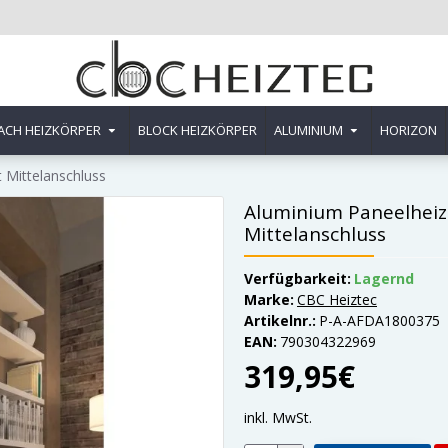
ACH HEIZKÖRPER
BLOCK HEIZKÖRPER
ALUMINIUM
HORIZON
 Mittelanschluss
Aluminium Paneelheiz
Mittelanschluss
Verfügbarkeit:
Lagernd
Marke:
CBC Heiztec
Artikelnr.:
P-A-AFDA1800375
EAN:
790304322969
319,95€
inkl. MwSt.