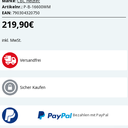
Marke:
CBC Heiztec
Artikelnr.:
P-B-16600WM
EAN:
790304320750
219,90€
inkl. MwSt.
Versandfrei
Sicher Kaufen
Bezahlen mit PayPal