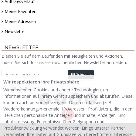
Auftragsverlauf
Meine Favoriten
Meine Adressen
Newsletter
NEWSLETTER
Bleiben Sie auf dem Laufenden mit Neuigkeiten und Aktionen,
indem Sie sich für unseren wöchentlichen Newsletter anmelden.
Schicken
Wir respektieren Ihre Privatsphäre
Impressum
habe ich gelesen und bin einverstanden.
Wir verwenden Cookies und andere Technologien, um
Informationen auf Ihrem Gerät zu speichern und abzurufen. Diese
können auch personenbezogene Daten umfassen (z. B.
Wiedererkennungsmerkmale, IP-Adressen, Profildaten), die in den
Bereichen personalisierte Anzeigen und Inhalte, Anzeigen- und
Inhaltsmessung, Erkenntnisse über Zielgruppen und
Produktentwicklung verwendet werden. Einige unserer Partner
Powered by Paneelheizkoerper.de
verarbeiten Ihre Daten auf Grundlage von berechtigtem Interesse.