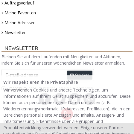
Auftragsverlauf
Meine Favoriten
Meine Adressen
Newsletter
NEWSLETTER
Bleiben Sie auf dem Laufenden mit Neuigkeiten und Aktionen,
indem Sie sich für unseren wöchentlichen Newsletter anmelden.
Schicken
Wir respektieren Ihre Privatsphäre
Impressum
habe ich gelesen und bin einverstanden.
Wir verwenden Cookies und andere Technologien, um
Informationen auf Ihrem Gerät zu speichern und abzurufen. Diese
können auch personenbezogene Daten umfassen (z. B.
Wiedererkennungsmerkmale, IP-Adressen, Profildaten), die in den
Bereichen personalisierte Anzeigen und Inhalte, Anzeigen- und
Inhaltsmessung, Erkenntnisse über Zielgruppen und
Produktentwicklung verwendet werden. Einige unserer Partner
Powered by Paneelheizkoerper.de
verarbeiten Ihre Daten auf Grundlage von berechtigtem Interesse.