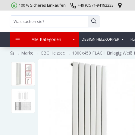
100 % Sicheres Einkaufen
+49 (0)571-94192233
Alle Kategorien
DESIGN HEIZKÖRPER
FL
Marke
CBC Heiztec
1800x450 FLACH Einlagig Weiß M