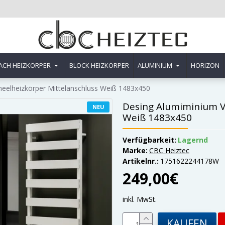
ACH HEIZKÖRPER
BLOCK HEIZKÖRPER
ALUMINIUM
HORIZON
neelheizkörper Mittelanschluss Weiß 1483x450
Desing Alumiminium Ve
NEU
Weiß 1483x450
Verfügbarkeit:
Lagernd
Marke:
CBC Heiztec
Artikelnr.:
1751622244178W
249,00€
inkl. MwSt.
KAUFEN