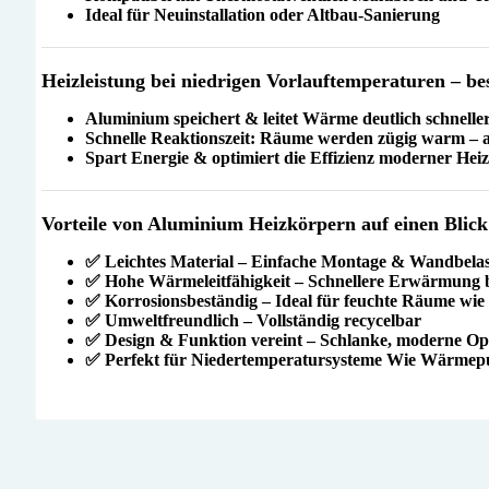
Ideal für Neuinstallation oder Altbau-Sanierung
Heizleistung bei niedrigen Vorlauftemperaturen – be
Aluminium speichert & leitet Wärme deutlich schneller
Schnelle Reaktionszeit:
Räume werden zügig warm – au
Spart Energie & optimiert die Effizienz moderner Hei
Vorteile von Aluminium Heizkörpern auf einen Blick
✅
Leichtes Material
– Einfache Montage & Wandbelas
✅
Hohe Wärmeleitfähigkeit
– Schnellere Erwärmung b
✅
Korrosionsbeständig
– Ideal für feuchte Räume wi
✅
Umweltfreundlich
– Vollständig recycelbar
✅
Design & Funktion vereint
– Schlanke, moderne Opti
✅
Perfekt für Niedertemperatursysteme
Wie Wärmepu