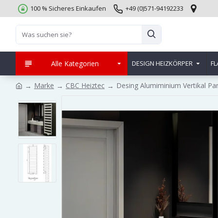
100 % Sicheres Einkaufen
+49 (0)571-94192233
Alle Kategorien
DESIGN HEIZKÖRPER
FL
Marke
CBC Heiztec
Desing Alumiminium Vertikal Pa