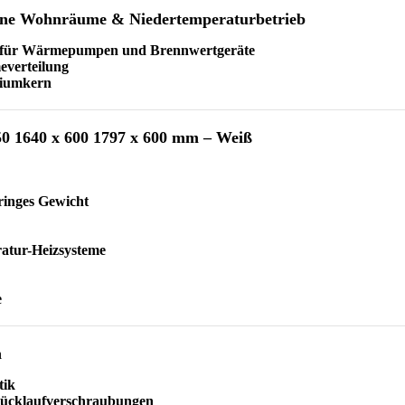
erne Wohnräume & Niedertemperaturbetrieb
net für Wärmepumpen und Brennwertgeräte
everteilung
niumkern
50 1640 x 600 1797 x 600 mm – Weiß
ringes Gewicht
atur-Heizsysteme
e
n
tik
Rücklaufverschraubungen