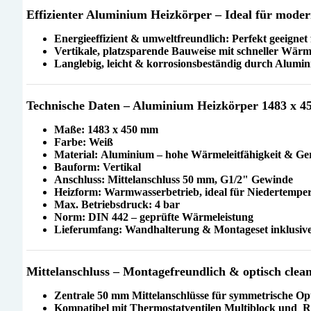
Effizienter Aluminium Heizkörper – Ideal für mod
Energieeffizient & umweltfreundlich: Perfekt geeig
Vertikale, platzsparende Bauweise mit schneller Wärm
Langlebig, leicht & korrosionsbeständig durch Alumi
Technische Daten – Aluminium Heizkörper 1483 x 4
Maße:
1483 x 450 mm
Farbe:
Weiß
Material:
Aluminium – hohe Wärmeleitfähigkeit & Ge
Bauform:
Vertikal
Anschluss:
Mittelanschluss 50 mm, G1/2" Gewinde
Heizform:
Warmwasserbetrieb, ideal für
Niedertemper
Max. Betriebsdruck:
4 bar
Norm:
DIN 442 – geprüfte Wärmeleistung
Lieferumfang:
Wandhalterung & Montageset inklusiv
Mittelanschluss – Montagefreundlich & optisch clea
Zentrale 50 mm Mittelanschlüsse für symmetrische Op
Kompatibel mit Thermostatventilen Multiblock und 