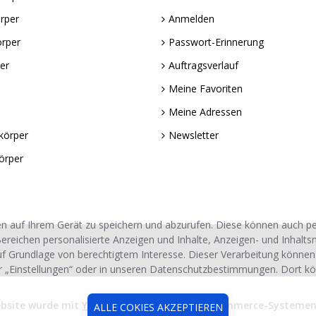
rper
Anmelden
örper
Passwort-Erinnerung
er
Auftragsverlauf
Meine Favoriten
Meine Adressen
körper
Newsletter
örper
n auf Ihrem Gerät zu speichern und abzurufen. Diese können auch 
ereichen personalisierte Anzeigen und Inhalte, Anzeigen- und Inhalt
uf Grundlage von berechtigtem Interesse. Dieser Verarbeitung können
r „Einstellungen“ oder in unseren Datenschutzbestimmungen. Dort kö
ebsite wurde mit
Yoyobi Soft
® Advanced E-Commerce-Systemen e
ALLE COKIES AKZEPTIEREN