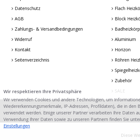
Datenschutz
Flach Heizkö
AGB
Block Heizk
Zahlungs- & Versandbedingungen
Badheizkörp
Widerruf
Aluminium
Kontakt
Horizon
Seitenverzeichnis
Röhren Heiz
Spiegelheizk
Zubehör
SALE
Wir respektieren Ihre Privatsphäre
Wir verwenden Cookies und andere Technologien, um Informatione
Wiedererkennungsmerkmale, IP-Adressen, Profildaten), die in den B
Powered by Paneelheizkoerper.de
verwendet werden. Einige unserer Partner verarbeiten Ihre Daten a
Verwendung Ihrer Daten sowie zu unseren Partnern finden Sie unte
Einstellungen
Diese W