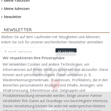
Meine Favoriten
Meine Adressen
Newsletter
NEWSLETTER
Bleiben Sie auf dem Laufenden mit Neuigkeiten und Aktionen,
indem Sie sich für unseren wöchentlichen Newsletter anmelden.
Schicken
Wir respektieren Ihre Privatsphäre
Impressum
habe ich gelesen und bin einverstanden.
Wir verwenden Cookies und andere Technologien, um
Informationen auf Ihrem Gerät zu speichern und abzurufen. Diese
können auch personenbezogene Daten umfassen (z. B.
Wiedererkennungsmerkmale, IP-Adressen, Profildaten), die in den
Bereichen personalisierte Anzeigen und Inhalte, Anzeigen- und
Inhaltsmessung, Erkenntnisse über Zielgruppen und
Produktentwicklung verwendet werden. Einige unserer Partner
Powered by Paneelheizkoerper.de
verarbeiten Ihre Daten auf Grundlage von berechtigtem Interesse.
Dieser Verarbeitung können Sie jederzeit widersprechen.Weitere