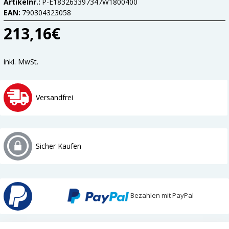
Artikelnr.:
P-E183263397347W1800400
EAN:
790304323058
213,16€
inkl. MwSt.
Versandfrei
Sicher Kaufen
Bezahlen mit PayPal