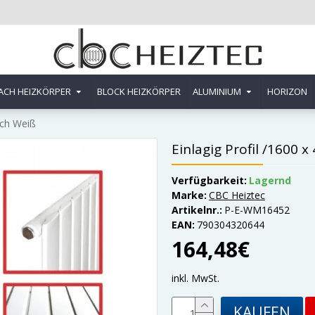
ACH HEIZKÖRPER
BLOCK HEIZKÖRPER
ALUMINIUM
HORIZON
ach Weiß
Einlagig Profil /1600 
Verfügbarkeit:
Lagernd
Marke:
CBC Heiztec
Artikelnr.:
P-E-WM16452
EAN:
790304320644
164,48€
inkl. MwSt.
KAUFEN