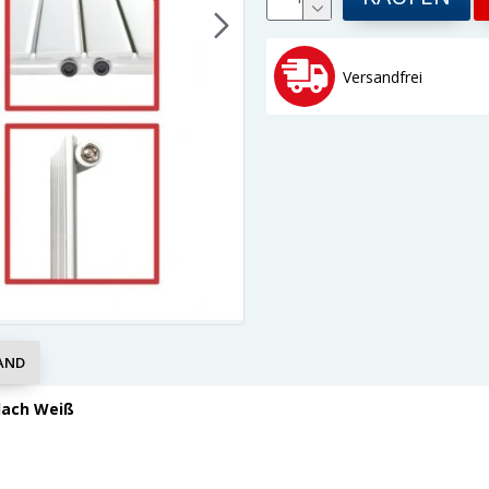
Versandfrei
AND
Flach Weiß