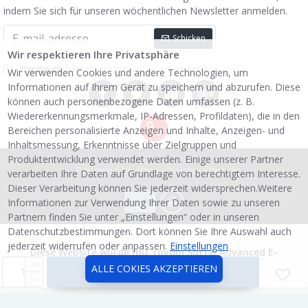
indem Sie sich für unseren wöchentlichen Newsletter anmelden.
Schicken
Wir respektieren Ihre Privatsphäre
Impressum
habe ich gelesen und bin einverstanden.
Wir verwenden Cookies und andere Technologien, um
Informationen auf Ihrem Gerät zu speichern und abzurufen. Diese
können auch personenbezogene Daten umfassen (z. B.
Wiedererkennungsmerkmale, IP-Adressen, Profildaten), die in den
Bereichen personalisierte Anzeigen und Inhalte, Anzeigen- und
Inhaltsmessung, Erkenntnisse über Zielgruppen und
Produktentwicklung verwendet werden. Einige unserer Partner
Powered by Paneelheizkoerper.de
verarbeiten Ihre Daten auf Grundlage von berechtigtem Interesse.
Dieser Verarbeitung können Sie jederzeit widersprechen.Weitere
Informationen zur Verwendung Ihrer Daten sowie zu unseren
Partnern finden Sie unter „Einstellungen“ oder in unseren
Datenschutzbestimmungen. Dort können Sie Ihre Auswahl auch
jederzeit widerrufen oder anpassen.
Einstellungen
Diese Website wurde mit
Yoyobi Soft
® Advanced E-
Commerce-Systemen erstellt.
ALLE COKIES AKZEPTIEREN
KAUFEN