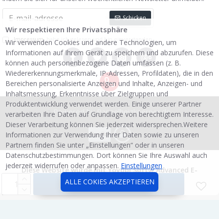
Schicken
Wir respektieren Ihre Privatsphäre
Impressum
habe ich gelesen und bin einverstanden.
Wir verwenden Cookies und andere Technologien, um
Informationen auf Ihrem Gerät zu speichern und abzurufen. Diese
können auch personenbezogene Daten umfassen (z. B.
Wiedererkennungsmerkmale, IP-Adressen, Profildaten), die in den
Bereichen personalisierte Anzeigen und Inhalte, Anzeigen- und
Inhaltsmessung, Erkenntnisse über Zielgruppen und
Produktentwicklung verwendet werden. Einige unserer Partner
Powered by Paneelheizkoerper.de
verarbeiten Ihre Daten auf Grundlage von berechtigtem Interesse.
Dieser Verarbeitung können Sie jederzeit widersprechen.Weitere
Informationen zur Verwendung Ihrer Daten sowie zu unseren
Partnern finden Sie unter „Einstellungen“ oder in unseren
Datenschutzbestimmungen. Dort können Sie Ihre Auswahl auch
jederzeit widerrufen oder anpassen.
Einstellungen
Diese Website wurde mit
Yoyobi Soft
® Advanced E-
Commerce-Systemen erstellt.
ALLE COKIES AKZEPTIEREN
KAUFEN