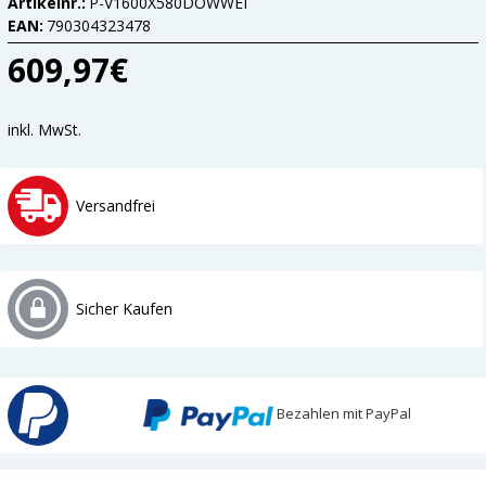
Artikelnr.:
P-V1600X580DOWWEI
EAN:
790304323478
609,97€
inkl. MwSt.
Versandfrei
Sicher Kaufen
Bezahlen mit PayPal