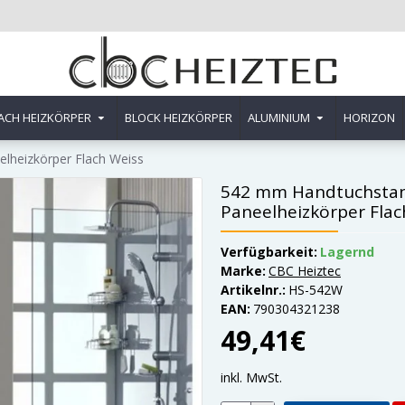
ACH HEIZKÖRPER
BLOCK HEIZKÖRPER
ALUMINIUM
HORIZON
lheizkörper Flach Weiss
542 mm Handtuchstan
Paneelheizkörper Flac
Verfügbarkeit:
Lagernd
Marke:
CBC Heiztec
Artikelnr.:
HS-542W
EAN:
790304321238
49,41€
inkl. MwSt.