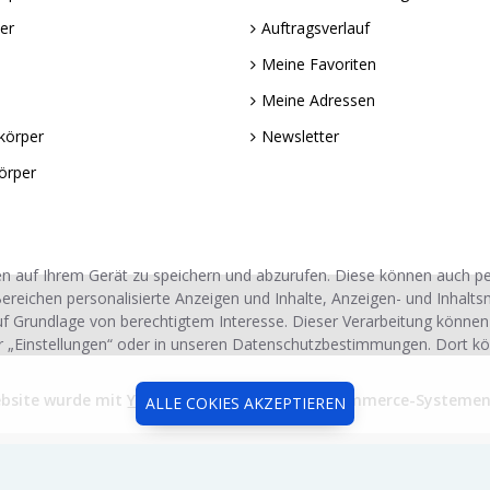
er
Auftragsverlauf
Meine Favoriten
Meine Adressen
körper
Newsletter
örper
n auf Ihrem Gerät zu speichern und abzurufen. Diese können auch 
ereichen personalisierte Anzeigen und Inhalte, Anzeigen- und Inhalt
uf Grundlage von berechtigtem Interesse. Dieser Verarbeitung können
r „Einstellungen“ oder in unseren Datenschutzbestimmungen. Dort kö
ebsite wurde mit
Yoyobi Soft
® Advanced E-Commerce-Systemen e
ALLE COKIES AKZEPTIEREN