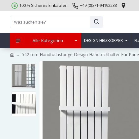
100 % Sicheres Einkaufen
+49 (0)571-94192233
Alle Kategorien
DESIGN HEIZKÖRPER
FL
542 mm Handtuchstange Design Handtuchhalter Für Panee