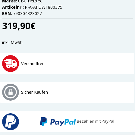
Marke:
CBC Heiztec
Artikelnr.:
P-A-AFDW1800375
EAN:
790304323027
319,90€
inkl. MwSt.
Versandfrei
Sicher Kaufen
Bezahlen mit PayPal