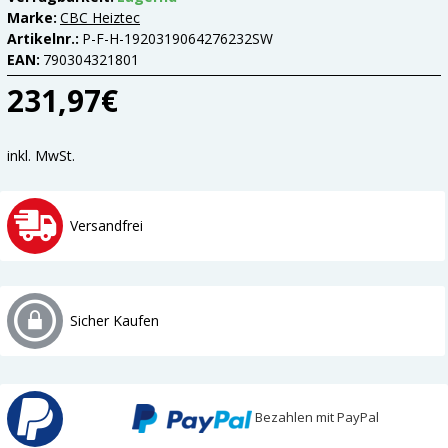
Marke:
CBC Heiztec
Artikelnr.:
P-F-H-1920319064276232SW
EAN:
790304321801
231,97€
inkl. MwSt.
Versandfrei
Sicher Kaufen
Bezahlen mit PayPal