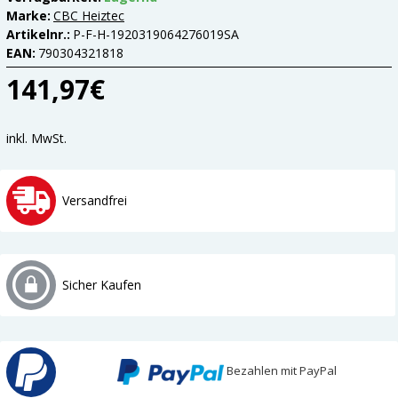
Marke:
CBC Heiztec
Artikelnr.:
P-F-H-1920319064276019SA
EAN:
790304321818
141,97€
inkl. MwSt.
Versandfrei
Sicher Kaufen
Bezahlen mit PayPal