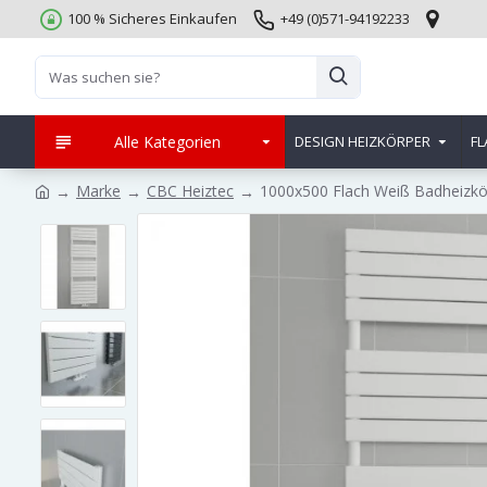
100 % Sicheres Einkaufen
+49 (0)571-94192233
Alle Kategorien
DESIGN HEIZKÖRPER
FL
Marke
CBC Heiztec
1000x500 Flach Weiß Badheizk