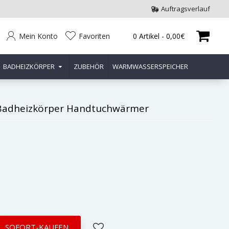
Auftragsverlauf
Mein Konto
Favoriten
0 Artikel - 0,00€
BADHEIZKÖRPER
ZUBEHÖR
WARMWASSERSPEICHER
 Badheizkörper Handtuchwärmer
SOFORT-KAUFEN