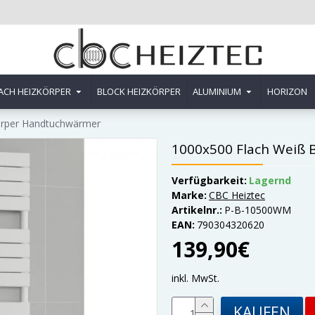
ACH HEIZKÖRPER
BLOCK HEIZKÖRPER
ALUMINIUM
HORIZON
örper Handtuchwärmer
1000x500 Flach Weiß
Verfügbarkeit:
Lagernd
Marke:
CBC Heiztec
Artikelnr.:
P-B-10500WM
EAN:
790304320620
139,90€
inkl. MwSt.
KAUFEN